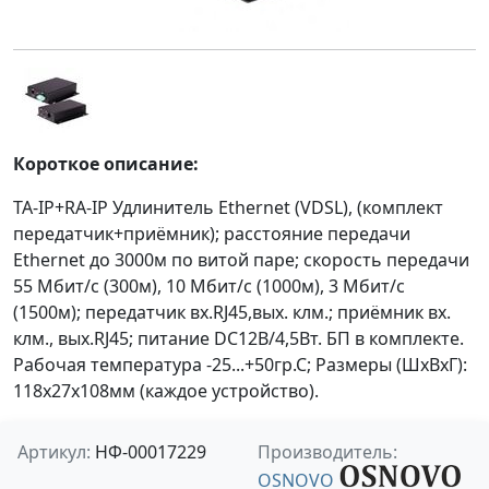
Короткое описание:
TA-IP+RA-IP Удлинитель Ethernet (VDSL), (комплект
передатчик+приёмник); расстояние передачи
Ethernet до 3000м по витой паре; скорость передачи
55 Мбит/с (300м), 10 Мбит/с (1000м), 3 Мбит/с
(1500м); передатчик вх.RJ45,вых. клм.; приёмник вх.
клм., вых.RJ45; питание DC12В/4,5Вт. БП в комплекте.
Рабочая температура -25...+50гр.С; Размеры (ШxВxГ):
118х27х108мм (каждое устройство).
Артикул:
НФ-00017229
Производитель:
OSNOVO