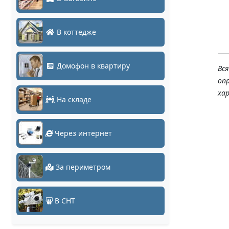
12647
19194
В коттедже
Домофон в квартиру
Вс
оп
ха
На складе
Через интернет
За периметром
В СНТ