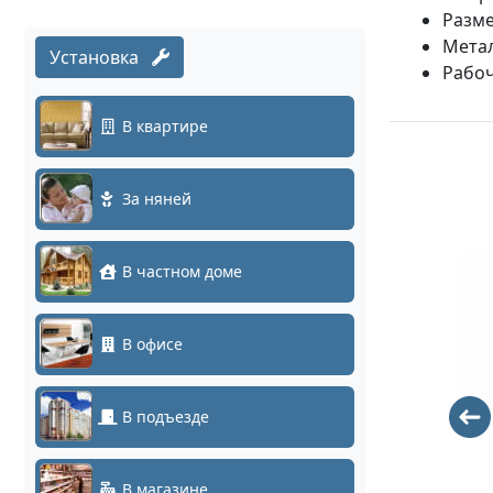
Разме
Метал
Установка
Рабоч
В квартире
За няней
В частном доме
В офисе
В подъезде
DS-
DS-
2CD2T23G2-
2DE3C210IX-
4I(6mm)
DE(C1)(T5)
В магазине