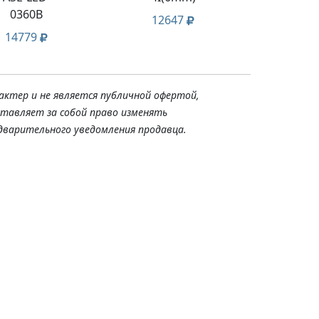
0360B
12647
19
14779
актер и не является публичной офертой,
ставляет за собой право изменять
дварительного уведомления продавца.