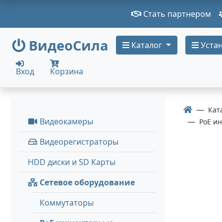
Стать партнером
ВидеоСила
Каталог
Устан
Вход
Корзина
Кат
Видеокамеры
PoE и
Видеорегистраторы
HDD диски и SD Карты
Сетевое оборудование
Коммутаторы