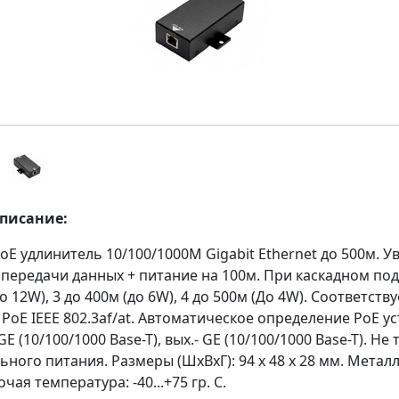
описание:
oE удлинитель 10/100/1000M Gigabit Ethernet до 500м. 
 передачи данных + питание на 100м. При каскадном по
до 12W), 3 до 400м (до 6W), 4 до 500м (До 4W). Соответству
PoE IEEE 802.3af/at. Автоматическое определение PoE ус
GE (10/100/1000 Base-T), вых.- GE (10/100/1000 Base-T). Не
ного питания. Размеры (ШхВхГ): 94 x 48 x 28 мм. Метал
чая температура: -40...+75 гр. С.