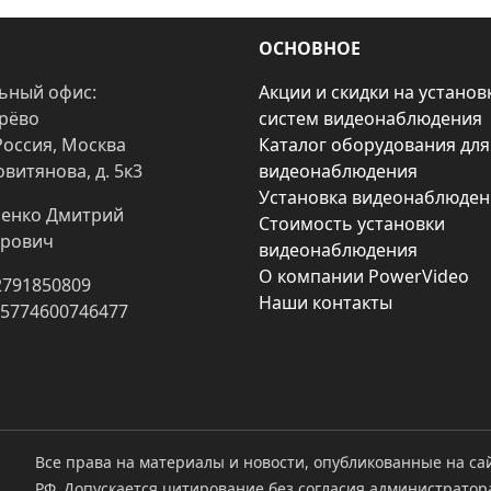
ОСНОВНОЕ
ьный офис:
Акции и скидки на установ
арёво
систем видеонаблюдения
Россия, Москва
Каталог оборудования для
овитянова, д. 5к3
видеонаблюдения
Установка видеонаблюден
енко Дмитрий
Стоимость установки
рович
видеонаблюдения
О компании PowerVideo
2791850809
Наши контакты
25774600746477
Все права на материалы и новости, опубликованные на са
РФ. Допускается цитирование без согласия администратор