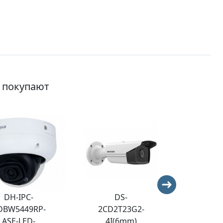
о покупают
DH-IPC-
DS-
D
DBW5449RP-
2CD2T23G2-
2DE3C
ASE-LED-
4I(6mm)
DE(C