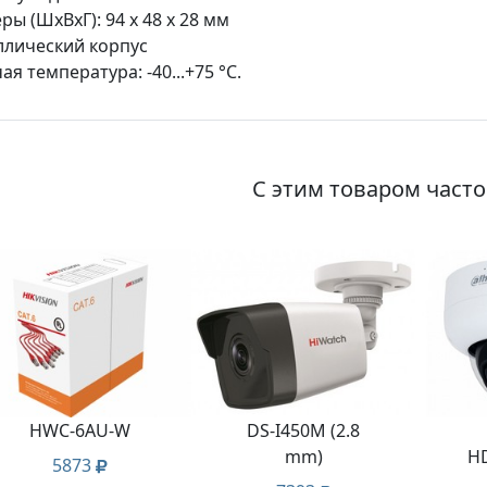
ры (ШхВхГ): 94 x 48 x 28 мм
лический корпус
ая температура: -40...+75 °С.
С этим товаром част
HWC-6AU-W
DS-I450M (2.8
mm)
H
5873