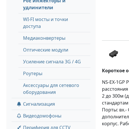
PoE инжекторы и
удлинители
WI-FI мосты и точки
доступа
Медиаконвертеры
Оптические модули
Усиление сигнала 3G / 4G
Короткое 
Роутеры
NS-EX-1GP P
Аксессуары для сетевого
расстояния
оборудования
2 до 300м (
стандартам 
Сигнализация
Порты: вх.- 
Видеодомофоны
дополнитель
корпус. Рабо
Периферия для CCTV