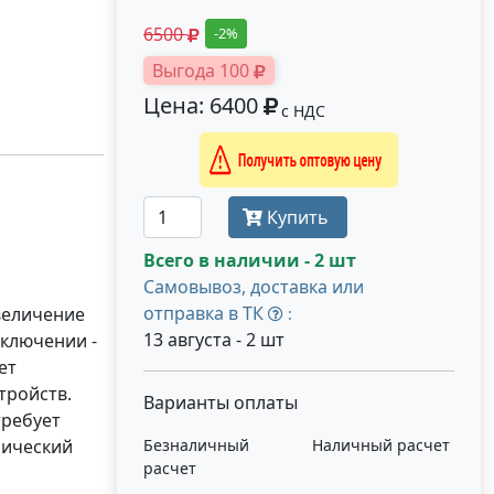
6500
-2%
Выгода 100
Цена: 6400
с НДС
Получить оптовую цену
Купить
Всего в наличии - 2 шт
Самовывоз, доставка или
отправка в ТК
Увеличение
:
13 августа - 2 шт
дключении -
ет
тройств.
Варианты оплаты
 требует
лический
Безналичный
Наличный расчет
расчет