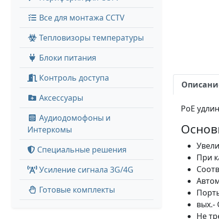
Все для монтажа CCTV
Тепловизоры температуры
Блоки питания
Контроль доступа
Описани
Аксессуары
PoE удлин
Аудиодомофоны и
Основ
Интеркомы
Увели
Специальные решения
При к
Соотв
Усиление сигнала 3G/4G
Автом
Готовые комплекты
Порты
вых.-
Не тр