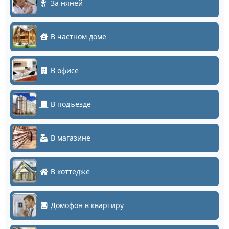
За няней
В частном доме
В офисе
В подъезде
В магазине
В коттедже
Домофон в квартиру