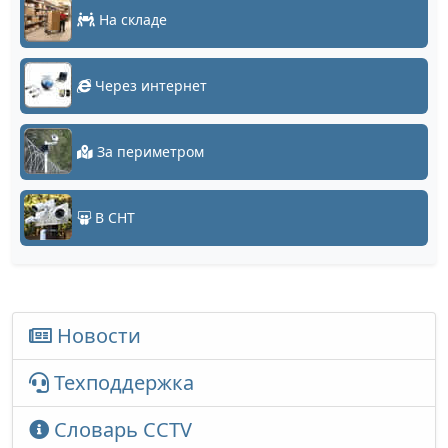
На складе
Через интернет
За периметром
В СНТ
Новости
Техподдержка
Словарь CCTV