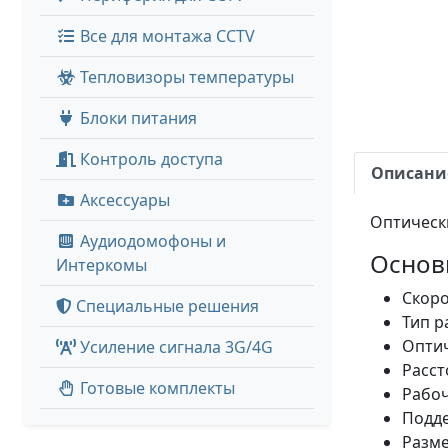
Все для монтажа CCTV
Тепловизоры температуры
Блоки питания
Контроль доступа
Описани
Аксессуары
Оптически
Аудиодомофоны и
Основ
Интеркомы
Скоро
Специальные решения
Тип р
Оптич
Усиление сигнала 3G/4G
Расст
Готовые комплекты
Рабоч
Подд
Разме