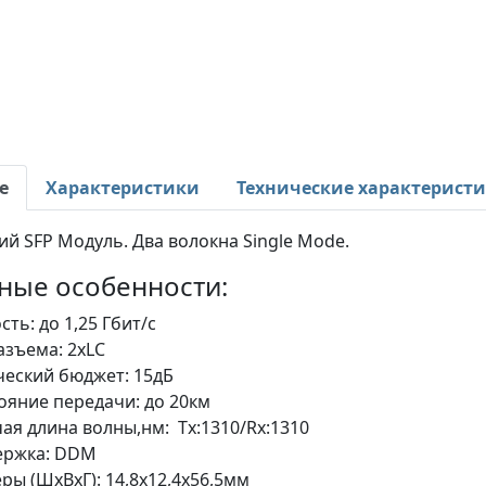
е
Характеристики
Технические характерист
й SFP Модуль. Два волокна Single Mode.
ные особенности:
сть: до 1,25 Гбит/c
азъема: 2xLC
еский бюджет: 15дБ
ояние передачи: до 20км
ая длина волны,нм: Tx:1310/Rx:1310
ержка: DDM
ры (ШхВхГ): 14,8x12,4x56,5мм