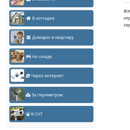
Вс
оп
В коттедже
ха
Домофон в квартиру
На складе
Через интернет
За периметром
В СНТ