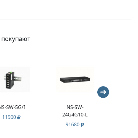
о покупают
NS-SW-5G/I
NS-SW-
NS-SW
24G4G10-L
PL
11900
91680
71