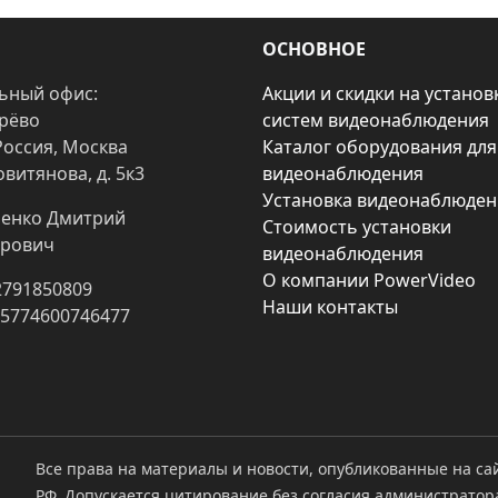
ОСНОВНОЕ
ьный офис:
Акции и скидки на установ
арёво
систем видеонаблюдения
Россия, Москва
Каталог оборудования для
овитянова, д. 5к3
видеонаблюдения
Установка видеонаблюден
енко Дмитрий
Стоимость установки
рович
видеонаблюдения
О компании PowerVideo
2791850809
Наши контакты
25774600746477
Все права на материалы и новости, опубликованные на са
РФ. Допускается цитирование без согласия администратор