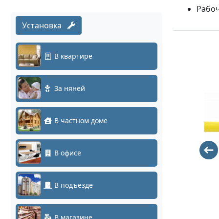
Рабоч
Установка
В квартире
За няней
В частном доме
В офисе
NS-SW-
NS-SW-8G2G-
24G4G10-L
PL/IM
В подъезде
91680
71840
В магазине