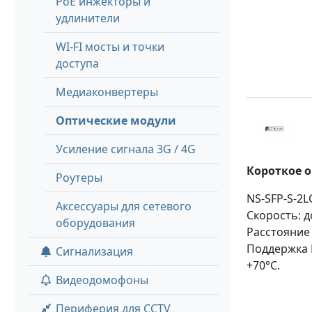
PoE инжекторы и
удлинители
WI-FI мосты и точки
доступа
Медиаконвертеры
Оптические модули
Усиление сигнала 3G / 4G
Короткое 
Роутеры
NS-SFP-S-2L
Аксессуары для сетевого
Скорость: д
оборудования
Расстояние 
Поддержка 
Сигнализация
+70°С.
Видеодомофоны
Периферия для CCTV