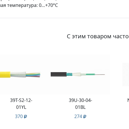
ая температура: 0…+70°С
С этим товаром част
39T-S2-12-
39U-30-04-
01YL
01BL
370
274