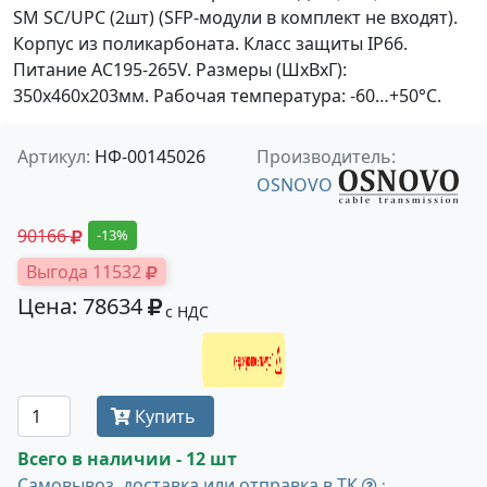
SM SC/UPC (2шт) (SFP-модули в комплект не входят).
Корпус из поликарбоната. Класс защиты IP66.
Питание AC195-265V. Размеры (ШхВхГ):
350x460x203мм. Рабочая температура: -60…+50°С.
Артикул:
НФ-00145026
Производитель:
OSNOVO
90166
-13%
Выгода 11532
Цена: 78634
с НДС
Получить оптовую цену
Купить
Всего в наличии - 12 шт
Самовывоз, доставка или отправка в ТК
: