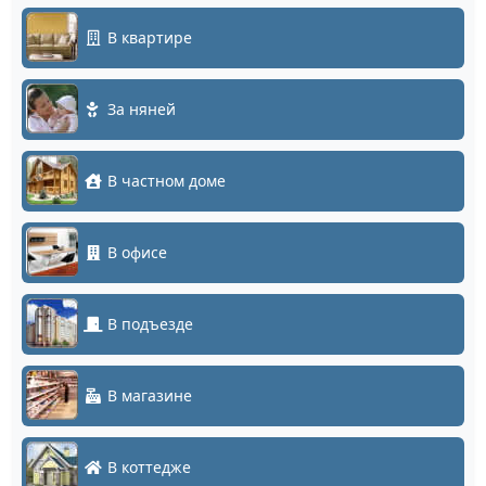
В квартире
За няней
В частном доме
В офисе
В подъезде
В магазине
В коттедже