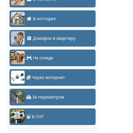
В коттедже
Домофон в квартиру
На складе
Через интернет
За периметром
В СНТ