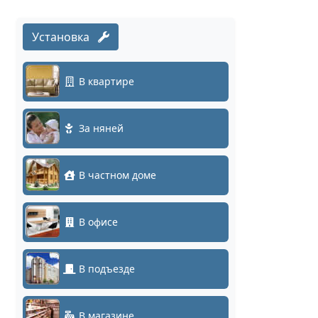
Установка
В квартире
За няней
В частном доме
В офисе
В подъезде
В магазине