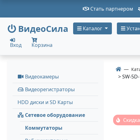
Стать партнером
ВидеоСила
Каталог
Устан
Вход
Корзина
Кат
Видеокамеры
> SW-5D-
Видеорегистраторы
HDD диски и SD Карты
Сетевое оборудование
Скидка
Коммутаторы