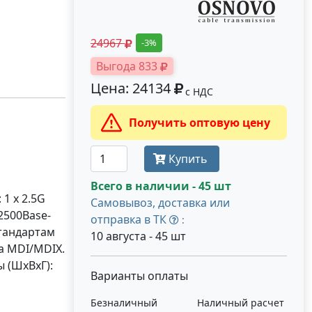
24967
-3%
Выгода 833
Цена: 24134
с НДС
Получить оптовую цену
Купить
Всего в наличии - 45 шт
 1 x 2.5G
Самовывоз, доставка или
/2500Base-
отправка в ТК
:
 стандартам
10 августа - 45 шт
ка MDI/MDIX.
ы (ШxВxГ):
Варианты оплаты
Безналичный
Наличный расчет