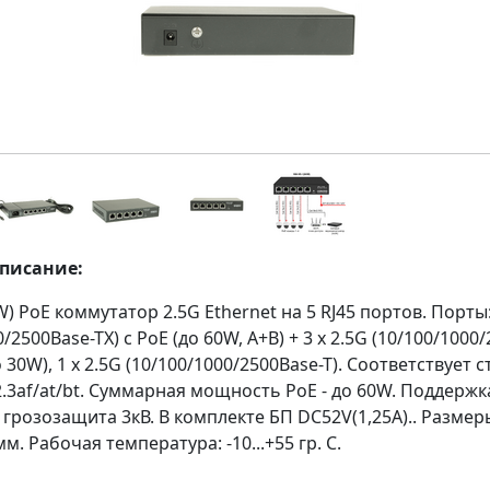
описание:
) PoE коммутатор 2.5G Ethernet на 5 RJ45 портов. Порты:
/2500Base-TX) с PoE (до 60W, A+B) + 3 x 2.5G (10/100/1000
до 30W), 1 x 2.5G (10/100/1000/2500Base-T). Соответствует
2.3af/at/bt. Суммарная мощность PoE - до 60W. Поддерж
грозозащита 3кВ. В комплекте БП DC52V(1,25A).. Размер
м. Рабочая температура: -10...+55 гр. С.