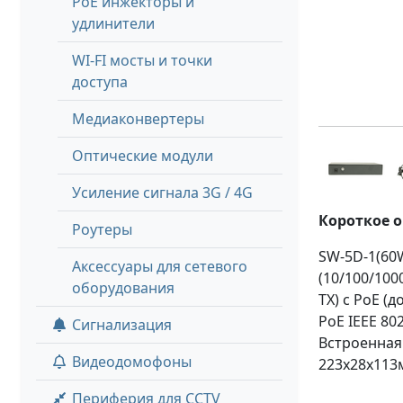
PoE инжекторы и
удлинители
WI-FI мосты и точки
доступа
Медиаконвертеры
Оптические модули
Усиление сигнала 3G / 4G
Короткое 
Роутеры
SW-5D-1(60W
Аксессуары для сетевого
(10/100/1000
оборудования
TX) с PoE (
PoE IEEE 80
Сигнализация
Встроенная 
Видеодомофоны
223x28x113м
Периферия для CCTV