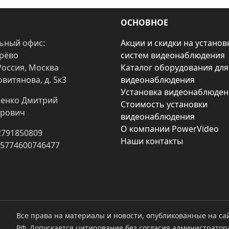
ОСНОВНОЕ
ьный офис:
Акции и скидки на установ
арёво
систем видеонаблюдения
Россия, Москва
Каталог оборудования для
овитянова, д. 5к3
видеонаблюдения
Установка видеонаблюден
енко Дмитрий
Стоимость установки
рович
видеонаблюдения
О компании PowerVideo
2791850809
Наши контакты
25774600746477
Все права на материалы и новости, опубликованные на са
РФ. Допускается цитирование без согласия администратор