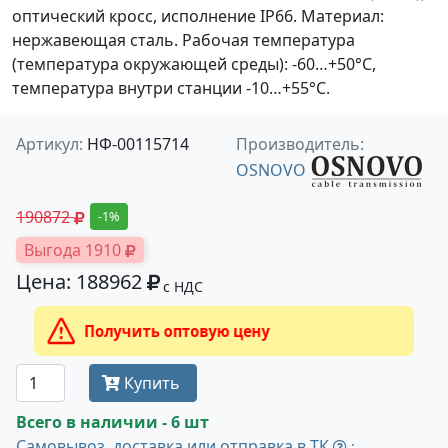
оптический кросс, исполнение IP66. Материал:
нержавеющая сталь. Рабочая температура
(температура окружающей среды): -60…+50°С,
температура внутри станции -10…+55°С.
Артикул:
НФ-00115714
Производитель:
OSNOVO
190872
-1%
Выгода 1910
Цена: 188962
с НДС
Получить оптовую цену
Купить
Всего в наличии - 6 шт
Самовывоз, доставка или отправка в ТК
: