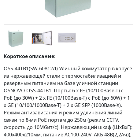
Короткое описание:
OSS-44TB1(SW-60812/I) Уличный коммутатор в корусе
из нержавеющей стали с термостабилизацией и
резервным питанием на базе уличной станции
OSNOVO OSS-44TB1. Порты: 6 x FE (10/100Base-T) с
PoE (до 30W) + 2 x FE (10/100Base-T) с PoE (до 60W) + 1
x GE (10/100/1000Base-T) + 2 x GE SFP (1000Base-X).
Режим антизависания и режим удлинения линий
связи по 8-ми PoE портам до 250м (режим CCTV,
скорость до 10Мбит/с). Нержавеющий шкаф (ШxВxГ):
400х400х210мм, питание AC100-240V. АКБ 48В(2,2Ач)),