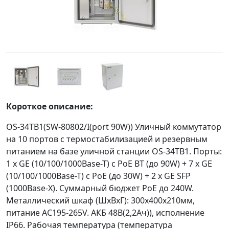
Короткое описание:
OS-34TB1(SW-80802/I(port 90W)) Уличный коммутатор
на 10 портов с термостабилизацией и резервным
питанием на базе уличной станции OS-34TB1. Порты:
1 x GE (10/100/1000Base-T) с PoE BT (до 90W) + 7 x GE
(10/100/1000Base-T) с PoE (до 30W) + 2 x GE SFP
(1000Base-X). Суммарный бюджет PoE до 240W.
Металлический шкаф (ШxВxГ): 300х400х210мм,
питание AC195-265V. АКБ 48В(2,2Ач)), исполнение
IP66. Рабочая температура (температура