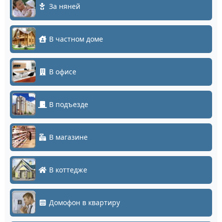
За няней
В частном доме
В офисе
В подъезде
В магазине
В коттедже
Домофон в квартиру