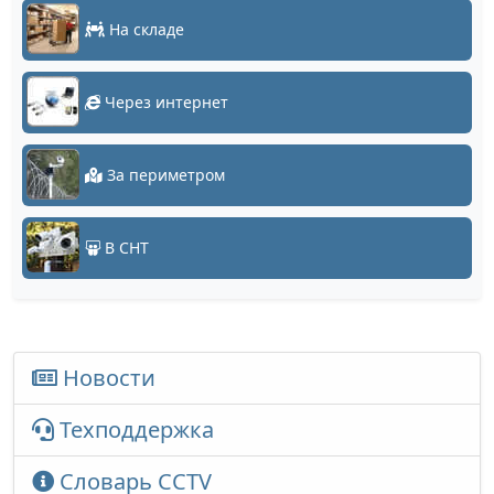
На складе
Через интернет
За периметром
В СНТ
Новости
Техподдержка
Словарь CCTV