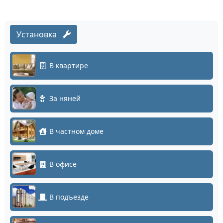
Установка
В квартире
За няней
В частном доме
В офисе
В подъезде