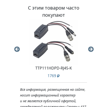
С этим товаром часто
покупают
.8-8
TTP111HDPD-RJ45-K
1769
Вся информация, размещенная на сайте,
носит информационный характер
и не является публичной офертой,
определяемой положениями Статьи 437