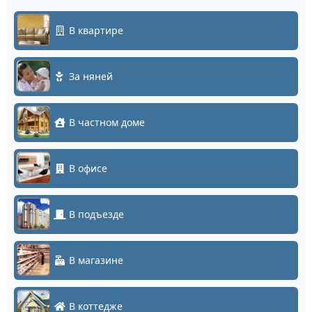
В квартире
За няней
В частном доме
В офисе
В подъезде
В магазине
В коттедже