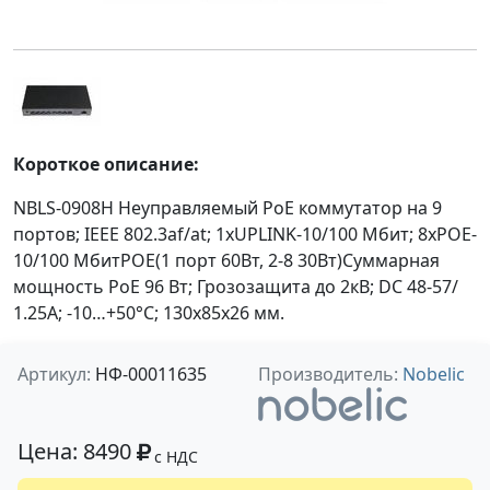
Короткое описание:
NBLS-0908H Неуправляемый PoE коммутатор на 9
портов; IEEE 802.3af/at; 1хUPLINK-10/100 Мбит; 8хPOE-
10/100 МбитPOE(1 порт 60Вт, 2-8 30Вт)Суммарная
мощность РоЕ 96 Вт; Грозозащита до 2кВ; DC 48-57/
1.25A; -10…+50°С; 130х85х26 мм.
Артикул:
НФ-00011635
Производитель:
Nobelic
Цена: 8490
с НДС