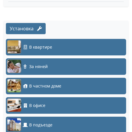
Установка
В квартире
За няней
В частном доме
В офисе
В подъезде