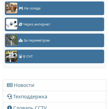
На складе
Через интернет
За периметром
В СНТ
Новости
Техподдержка
Словарь CCTV