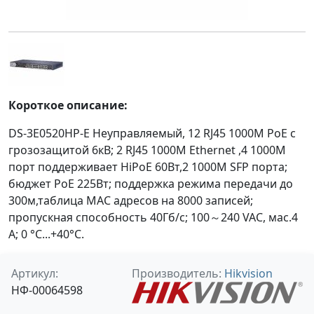
Короткое описание:
DS-3E0520HP-E Неуправляемый, 12 RJ45 1000M PoE с
грозозащитой 6кВ; 2 RJ45 1000M Ethernet ,4 1000M
порт поддерживает HiPoE 60Вт,2 1000М SFP порта;
бюджет PoE 225Вт; поддержка режима передачи до
300м,таблица MAC адресов на 8000 записей;
пропускная способность 40Гб/с; 100～240 VAC, мас.4
A; 0 °C...+40°C.
Артикул:
Производитель:
Hikvision
НФ-00064598