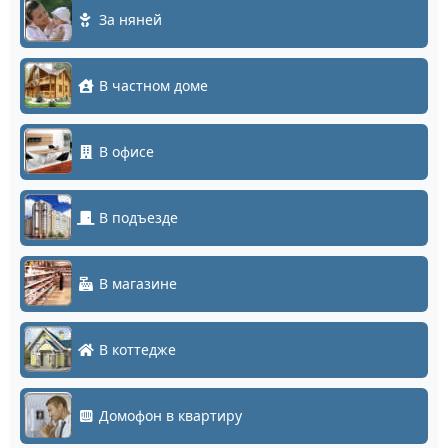
За няней
В частном доме
В офисе
В подъезде
В магазине
В коттедже
Домофон в квартиру