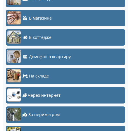
В магазине
В коттедже
Домофон в квартиру
На складе
Через интернет
За периметром