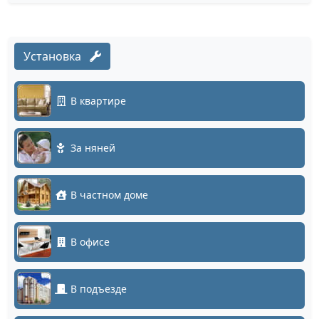
Установка
В квартире
За няней
В частном доме
В офисе
В подъезде