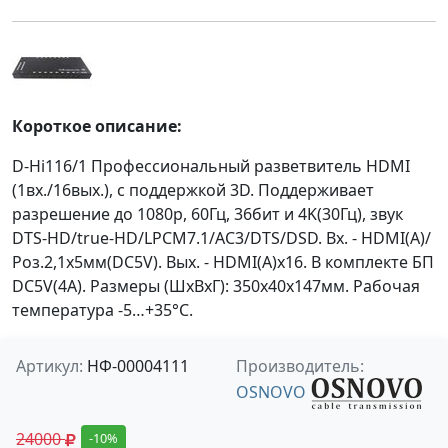
Короткое описание:
D-Hi116/1 Профессиональный разветвитель HDMI
(1вх./16вых.), с поддержкой 3D. Поддерживает
разрешение до 1080p, 60Гц, 36бит и 4K(30Гц), звук
DTS-HD/true-HD/LPCM7.1/AC3/DTS/DSD. Вх. - HDMI(A)/
Роз.2,1х5мм(DC5V). Вых. - HDMI(A)x16. В комплекте БП
DC5V(4А). Размеры (ШxВxГ): 350x40x147мм. Рабочая
температура -5…+35°С.
Артикул:
НФ-00004111
Производитель:
OSNOVO
24000
-10%