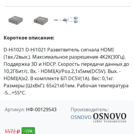
Короткое описание:
D-Hi1021 D-Hi1021 Разветвитель сигнала HDMI
(1вх./2вых.). Максимальное разрешение 4K2K(30Гц).
Поддержка 3D и HDCP. Скорость передачи данных до
10,2Гбит/с. Вх. - HDMI(A)/Роз.2,1х5мм(DC5V). Вых. -
HDMI(A)x2. В комплекте БП DC5V(1А). Вес: 0,1кг.
Размеры (ШxВxГ): 65x21x61мм. Рабочая температура
-5…+55°С.
Артикул:
НФ-00129543
Производитель:
OSNOVO
5572
-15%