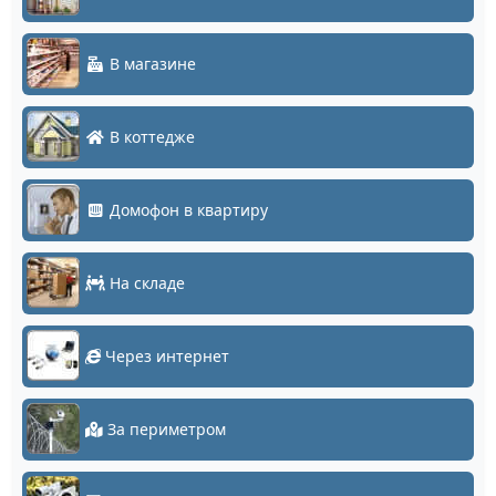
В магазине
В коттедже
Домофон в квартиру
На складе
Через интернет
За периметром