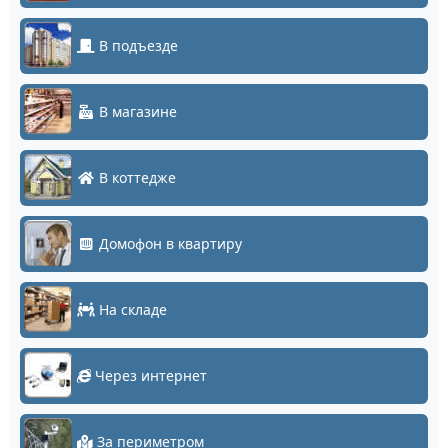
В подъезде
В магазине
В коттедже
Домофон в квартиру
На складе
Через интернет
За периметром