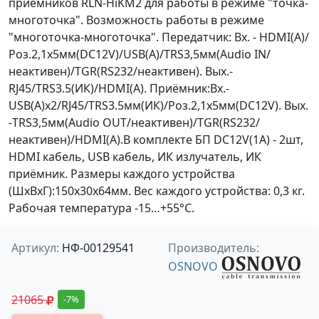
приёмников RLN-HiKM2 для работы в режиме "точка-
многоточка". Возможность работы в режиме
"многоточка-многоточка". Передатчик: Вх. - HDMI(A)/
Роз.2,1х5мм(DC12V)/USB(A)/TRS3,5мм(Audio IN/
неактивен)/TGR(RS232/неактивен). Вых.-
RJ45/TRS3.5(ИК)/HDMI(A). Приёмник:Вх.-
USB(A)x2/RJ45/TRS3.5мм(ИК)/Роз.2,1х5мм(DC12V). Вых.
-TRS3,5мм(Audio OUT/неактивен)/TGR(RS232/
неактивен)/HDMI(A).В комплекте БП DC12V(1А) - 2шт,
HDMI кабель, USB кабель, ИК излучатель, ИК
приёмник. Размеры каждого устройства
(ШxВxГ):150x30x64мм. Вес каждого устройства: 0,3 кг.
Рабочая температура -15…+55°С.
Артикул:
НФ-00129541
Производитель:
OSNOVO
21065
-7%