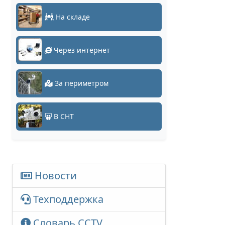
На складе
Через интернет
За периметром
В СНТ
Новости
Техподдержка
Словарь CCTV