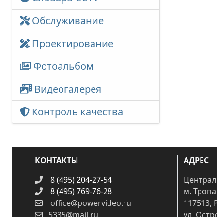
Обслуживание
Проектирование
Фотоальбом
Видеогалерея
Контроль качества
КОНТАКТЫ
АДРЕС
8 (495) 204-27-54
Централ
8 (495) 769-76-28
м. Троп
office@powervideo.ru
117513, 
5335@mail.ru
ул. Остр