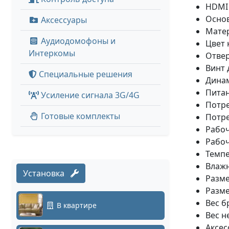
HDMI
Осно
Аксессуары
Матер
Аудиодомофоны и
Цвет 
Интеркомы
Отвер
Винт 
Специальные решения
Динам
Питан
Усиление сигнала 3G/4G
Потре
Готовые комплекты
Потре
Рабоч
Рабоч
Темпе
Влажн
Установка
Разме
Разме
Вес б
В квартире
Вес не
Аксес