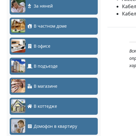
За няней
Кабел
Кабел
В частном доме
В офисе
Вс
оп
ха
В подъезде
В магазине
В коттедже
Домофон в квартиру