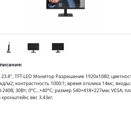
описание:
23.8", TFT-LED Монитор Разрешение 1920х1080; цветност
кд/м2; контрастность 1000:1; время отклика 14мс; входы:
-240В; 30Вт; 0°C...+40°C; размер 540×418×227мм; VESA; пл
кронштейн; вес 3.43кг.