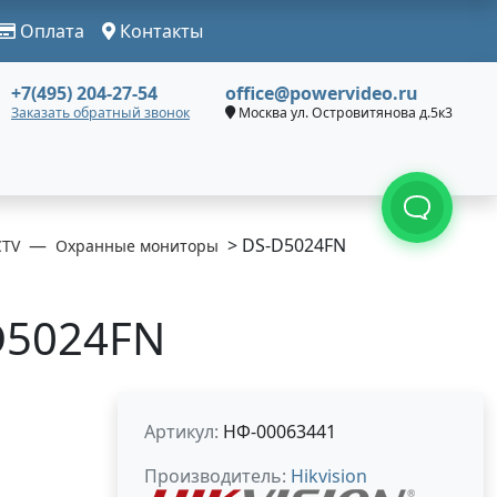
Оплата
Контакты
+7(495) 204-27-54
office@powervideo.ru
Заказать обратный звонок
Москва ул. Островитянова д.5к3
> DS-D5024FN
CTV
Охранные мониторы
-D5024FN
Артикул:
НФ-00063441
Производитель:
Hikvision