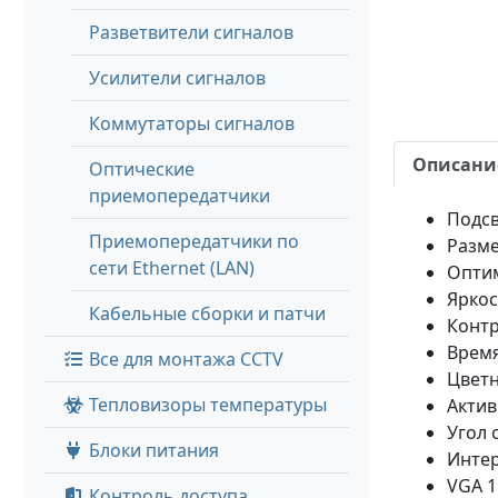
Разветвители сигналов
Усилители сигналов
Коммутаторы сигналов
Описани
Оптические
приемопередатчики
Подсв
Приемопередатчики по
Разме
сети Ethernet (LAN)
Оптим
Яркос
Кабельные сборки и патчи
Контр
Время
Все для монтажа CCTV
Цветн
Тепловизоры температуры
Актив
Угол 
Блоки питания
Инте
VGA 
Контроль доступа