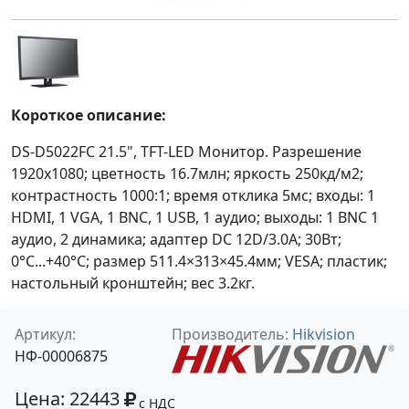
Короткое описание:
DS-D5022FC 21.5", TFT-LED Монитор. Разрешение
1920х1080; цветность 16.7млн; яркость 250кд/м2;
контрастность 1000:1; время отклика 5мс; входы: 1
HDMI, 1 VGA, 1 BNC, 1 USB, 1 аудио; выходы: 1 BNC 1
аудио, 2 динамика; адаптер DC 12D/3.0A; 30Вт;
0°C...+40°C; размер 511.4×313×45.4мм; VESA; пластик;
настольный кронштейн; вес 3.2кг.
Артикул:
Производитель:
Hikvision
НФ-00006875
Цена: 22443
с НДС