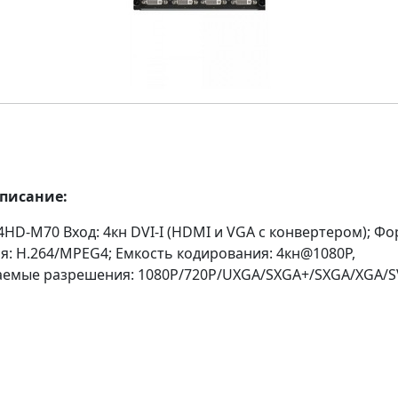
описание:
HD-M70 Вход: 4кн DVI-I (HDMI и VGA с конвертером); Ф
я: H.264/MPEG4; Емкость кодирования: 4кн@1080P,
емые разрешения: 1080P/720P/UXGA/SXGA+/SXGA/XGA/