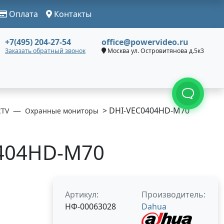
Оплата
Контакты
+7(495) 204-27-54
office@powervideo.ru
Заказать обратный звонок
Москва ул. Островитянова д.5к3
> DHI-VEC0404HD-M70
CTV
Охранные мониторы
404HD-M70
Артикул:
Производитель:
НФ-00063028
Dahua