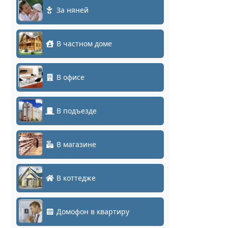
За няней
В частном доме
В офисе
В подъезде
В магазине
В коттедже
Домофон в квартиру