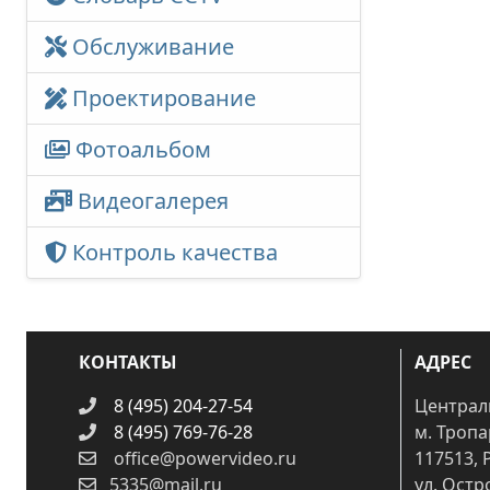
Обслуживание
Проектирование
Фотоальбом
Видеогалерея
Контроль качества
КОНТАКТЫ
АДРЕС
8 (495) 204-27-54
Централ
8 (495) 769-76-28
м. Троп
office@powervideo.ru
117513, 
5335@mail.ru
ул. Остр