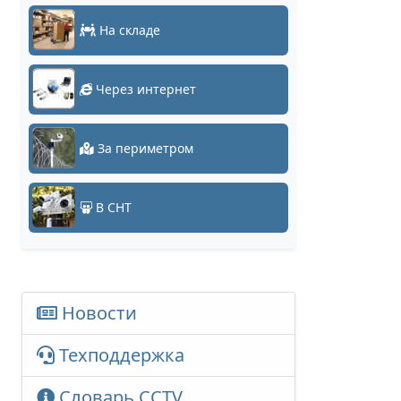
На складе
Через интернет
За периметром
В СНТ
Новости
Техподдержка
Словарь CCTV