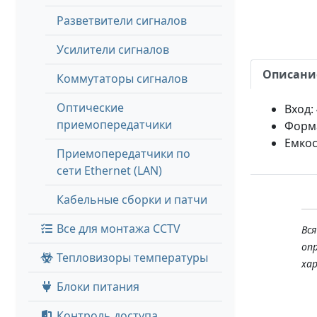
Разветвители сигналов
Усилители сигналов
Описани
Коммутаторы сигналов
Оптические
Вход:
приемопередатчики
Форма
Емкос
Приемопередатчики по
сети Ethernet (LAN)
Кабельные сборки и патчи
Все для монтажа CCTV
Вс
оп
Тепловизоры температуры
ха
Блоки питания
Контроль доступа