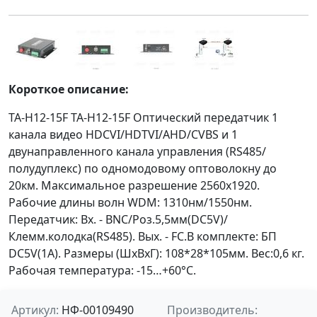
Короткое описание:
TA-H12-15F TA-H12-15F Оптический передатчик 1
канала видео HDCVI/HDTVI/AHD/CVBS и 1
двунаправленного канала управления (RS485/
полудуплекс) по одномодовому оптоволокну до
20км. Максимальное разрешение 2560x1920.
Рабочие длины волн WDM: 1310нм/1550нм.
Передатчик: Вх. - BNC/Роз.5,5мм(DC5V)/
Клемм.колодка(RS485). Вых. - FC.В комплекте: БП
DC5V(1A). Размеры (ШxВxГ): 108*28*105мм. Вес:0,6 кг.
Рабочая температура: -15…+60°С.
Артикул:
НФ-00109490
Производитель: