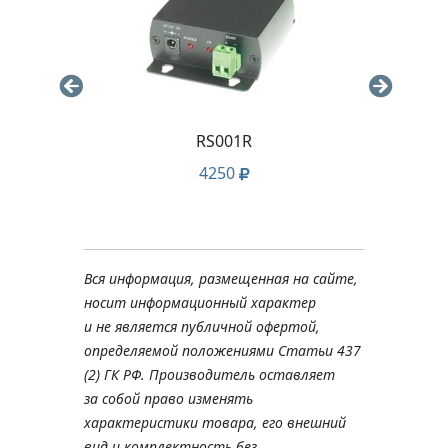
RS001R
D
C8C
4250
Вся информация, размещенная на сайте,
носит информационный характер
и не является публичной офертой,
определяемой положениями Статьи 437
(2) ГК РФ. Производитель оставляет
за собой право изменять
характеристики товара, его внешний
вид и комплектность без