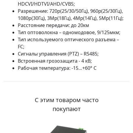
HDCVI/HDTVI/AHD/CVBS;
Разрешение: 720p(25/30/50Гц), 960p(25/30Гц),
1080p(30Гц), 3Мp(18Гц), 4Мр(14Гц), 5Мр(11Гц);
Расстояние передачи: до 20км
Тип оптоволокна – одномодовое, 9/125мкм;
Тип используемого оптического разъема –
FC;
Сигналы управления (PTZ) – RS485;
Встроенная грозозащита - 4 кВ;
Рабочая температура: -15…+60° C
С этим товаром часто
покупают