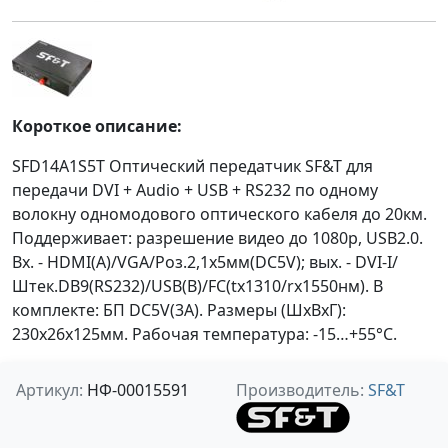
Короткое описание:
SFD14A1S5T Оптический передатчик SF&T для
передачи DVI + Audio + USB + RS232 по одному
волокну одномодового оптического кабеля до 20км.
Поддерживает: разрешение видео до 1080p, USB2.0.
Вх. - HDMI(A)/VGA/Роз.2,1х5мм(DC5V); вых. - DVI-I/
Штек.DB9(RS232)/USB(B)/FC(tx1310/rx1550нм). В
комплекте: БП DC5V(3A). Размеры (ШxВxГ):
230x26x125мм. Рабочая температура: -15…+55°С.
Артикул:
НФ-00015591
Производитель:
SF&T