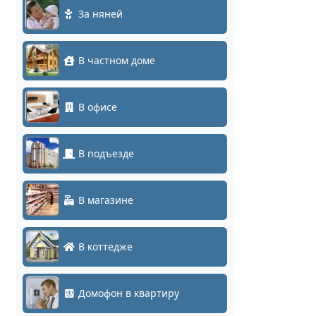
За няней
В частном доме
В офисе
В подъезде
В магазине
В коттедже
Домофон в квартиру