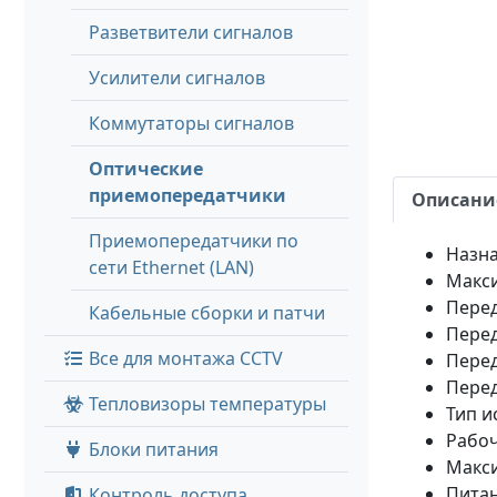
Разветвители сигналов
Усилители сигналов
Коммутаторы сигналов
Оптические
приемопередатчики
Описани
Приемопередатчики по
Назна
сети Ethernet (LAN)
Макси
Перед
Кабельные сборки и патчи
Перед
Все для монтажа CCTV
Перед
Перед
Тепловизоры температуры
Тип и
Рабоч
Блоки питания
Макси
Питан
Контроль доступа