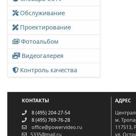
Обслуживание
Проектирование
Фотоальбом
Видеогалерея
Контроль качества
КОНТАКТЫ
АДРЕС
8 (495) 204-27-54
Централ
8 (495) 769-76-28
м. Троп
office@powervideo.ru
117513, 
5335@mail.ru
ул. Остр