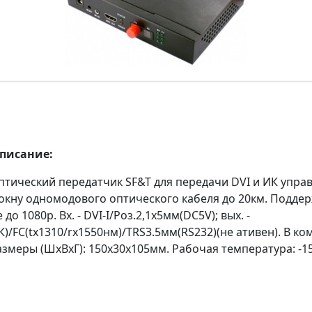
описание:
птический передатчик SF&T для передачи DVI и ИК упра
окну одномодового оптического кабеля до 20км. Подде
о 1080p. Вх. - DVI-I/Роз.2,1х5мм(DC5V); вых. -
)/FC(tx1310/rx1550нм)/TRS3.5мм(RS232)(не ативен). В ко
азмеры (ШxВxГ): 150x30x105мм. Рабочая температура: -1