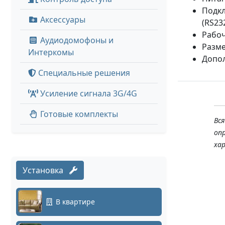
Подкл
Аксессуары
(RS23
Рабоч
Аудиодомофоны и
Разме
Интеркомы
Допол
Специальные решения
Усиление сигнала 3G/4G
Готовые комплекты
Вс
оп
ха
Установка
В квартире