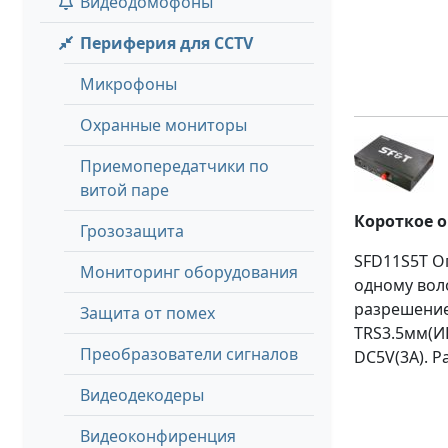
Видеодомофоны
Периферия для CCTV
Микрофоны
Охранные мониторы
Приемопередатчики по
витой паре
Короткое 
Грозозащита
SFD11S5T О
Мониторинг оборудования
одному вол
разрешение д
Защита от помех
TRS3.5мм(ИК
Преобразователи сигналов
DC5V(3A). Р
Видеодекодеры
Видеоконфиренция