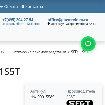
Оплата
Контакты
+7(495) 204-27-54
office@powervideo.ru
Заказать обратный звонок
Москва ул. Островитянова д.5к3
> SFD11S5T
CTV
Оптические приемопередатчики
1S5T
Артикул:
Производитель:
НФ-00015589
SF&T