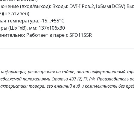
ючение (вход/выход): Входы: DVI-I Роз.2,1х5мм(DC5V) Вы
2)(не ативен)
ая температура: -15…+55°С
ры (ШхГхВ), мм: 137x106x30
нительно: Работает в паре с SFD11S5R
я информация, размещенная на сайте, носит информационный хар
ределяемой положениями Статьи 437 (2) ГК РФ. Производитель о
рактеристики товара, его внешний вид и комплектность без пре