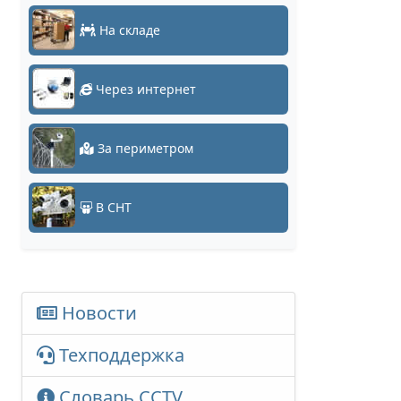
На складе
Через интернет
За периметром
В СНТ
Новости
Техподдержка
Словарь CCTV