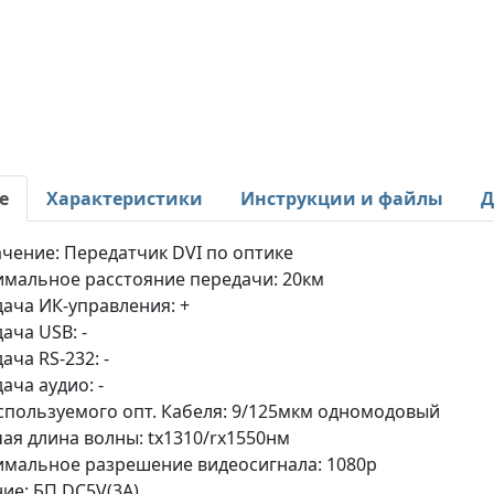
е
Характеристики
Инструкции и файлы
Д
чение: Передатчик DVI по оптике
мальное расстояние передачи: 20км
ача ИК-управления: +
ача USB: -
ача RS-232: -
ача аудио: -
спользуемого опт. Кабеля: 9/125мкм одномодовый
ая длина волны: tx1310/rx1550нм
мальное разрешение видеосигнала: 1080p
ие: БП DC5V(3A)