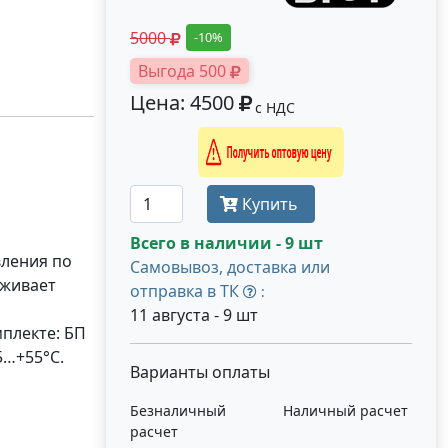
5000
-10%
Выгода 500
Цена: 4500
с НДС
Получить оптовую цену
Купить
Всего в наличии - 9 шт
вления по
Самовывоз, доставка или
рживает
отправка в ТК
:
11 августа - 9 шт
мплекте: БП
5…+55°С.
Варианты оплаты
Безналичный
Наличный расчет
расчет