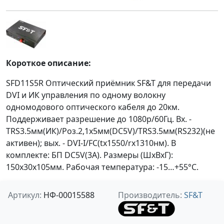
Короткое описание:
SFD11S5R Оптический приёмник SF&T для передачи
DVI и ИК управления по одному волокну
одномодового оптического кабеля до 20км.
Поддерживает разрешение до 1080p/60Гц. Вх. -
TRS3.5мм(ИК)/Роз.2,1х5мм(DC5V)/TRS3.5мм(RS232)(не
активен); вых. - DVI-I/FC(tx1550/rx1310нм). В
комплекте: БП DC5V(3A). Размеры (ШxВxГ):
150x30x105мм. Рабочая температура: -15…+55°С.
Артикул:
НФ-00015588
Производитель:
SF&T