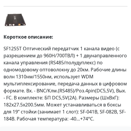
Короткое описание:
SF12S5T Оптический передатчик 1 канала видео (с
разрешением до 960H/700ТВЛ) + 1 двунаправленного
канала управления (RS485/полудуплекс) по
одномодовому оптоволокну до 20км. Рабочие длины
волн 1310нм/1550нм, использует WDM
мультиплексирование, передача данных в цифровом
формате. Вх. - BNC/Клм.(RS485)/Роз.4pin(DC5,5V), Вых.
- FC. В комплекте: БП DC5,5V(2A). Размеры (ШxВxГ):
182x27.5x200.5мм. Может устанавливаться в боксы
для 19’’ стойки (занимает 1 слот): SF-041B, SF-082B, SF-
184B. Рабочая температура: -40…+74°С.