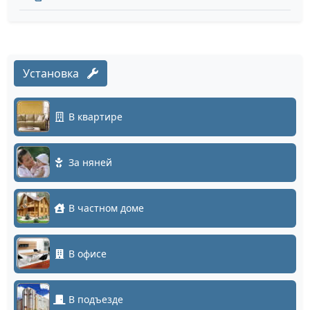
Установка
В квартире
За няней
В частном доме
В офисе
В подъезде