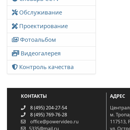
Обслуживание
Проектирование
Фотоальбом
Видеогалерея
Контроль качества
КОНТАКТЫ
АДРЕС
8 (495) 204-27-54
Централ
8 (495) 769-76-28
м. Троп
office@powervideo.ru
117513, 
5335@mail.ru
ул. Остр