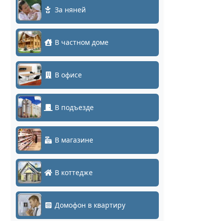
За няней
В частном доме
В офисе
В подъезде
В магазине
В коттедже
Домофон в квартиру