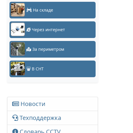
На складе
Через интернет
За периметром
В СНТ
Новости
Техподдержка
Словарь CCTV