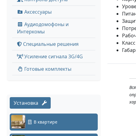
Урове
Аксессуары
Питан
Защит
Аудиодомофоны и
Потре
Интеркомы
Рабоч
Класс
Специальные решения
Габар
Усиление сигнала 3G/4G
Готовые комплекты
Вс
оп
ха
Установка
В квартире