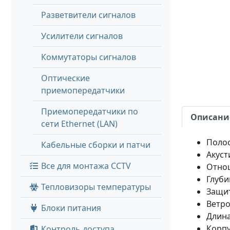
Разветвители сигналов
Усилители сигналов
Коммутаторы сигналов
Оптические
приемопередатчики
Приемопередатчики по
Описани
сети Ethernet (LAN)
Полос
Кабельные сборки и патчи
Акуст
Все для монтажа CCTV
Отнош
Глуби
Тепловизоры температуры
Защит
Ветро
Блоки питания
Длина
Корп
Контроль доступа