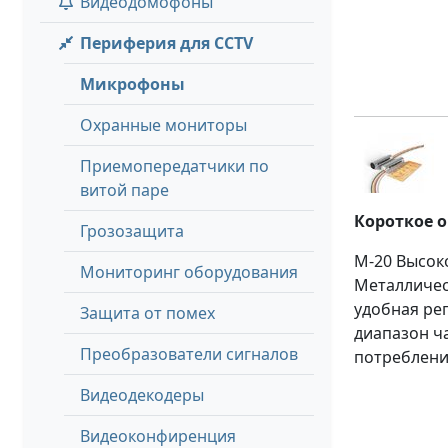
Видеодомофоны
Периферия для CCTV
Микрофоны
Охранные мониторы
Приемопередатчики по
витой паре
Короткое 
Грозозащита
M-20 Высок
Мониторинг оборудования
Металлическ
удобная рег
Защита от помех
диапазон ча
Преобразователи сигналов
потреблени
Видеодекодеры
Видеоконфиренция