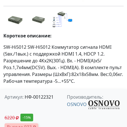
Короткое описание:
SW-Hi5012 SW-Hi5012 Коммутатор сигнала HDMI
(5вх./1вых.) с поддержкой HDMI 1.4, HDCP 1.2.
Разрешение до 4Kx2K(30Гц). Вх. - HDMI(A)x5/
Роз.1,7х4мм(DC5V). Вых. - HDMI(A). В комплекте пульт
управления. Размеры (ШxВxГ):82x18x58мм. Вес:0,06кг.
Рабочая температура -5…+55°С.
Артикул:
НФ-00122321
Производитель:
OSNOVO
6220
-15%