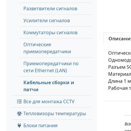
Разветвители сигналов
Усилители сигналов
Коммутаторы сигналов
Описани
Оптические
приемопередатчики
Оптическ
Одномодо
Приемопередатчики по
Разъем SC
сети Ethernet (LAN)
Материал
Длина 1 
Кабельные сборки и
Рабочая т
патчи
Все для монтажа CCTV
Тепловизоры температуры
Вс
Блоки питания
оп