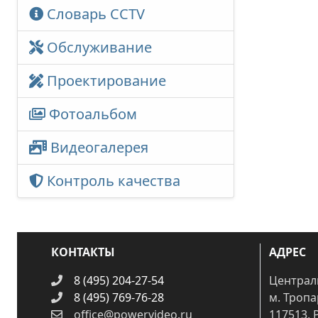
Словарь CCTV
Обслуживание
Проектирование
Фотоальбом
Видеогалерея
Контроль качества
КОНТАКТЫ
АДРЕС
8 (495) 204-27-54
Централ
8 (495) 769-76-28
м. Троп
office@powervideo.ru
117513, 