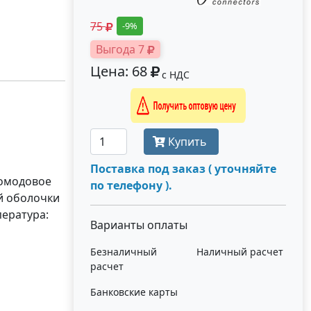
75
-9%
Выгода 7
Цена: 68
с НДС
Получить оптовую цену
Купить
Поставка под заказ ( уточняйте
номодовое
по телефону ).
й оболочки
пература:
Варианты оплаты
Безналичный
Наличный расчет
расчет
Банковские карты