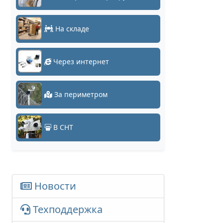
На складе
Через интернет
За периметром
В СНТ
Новости
Техподдержка