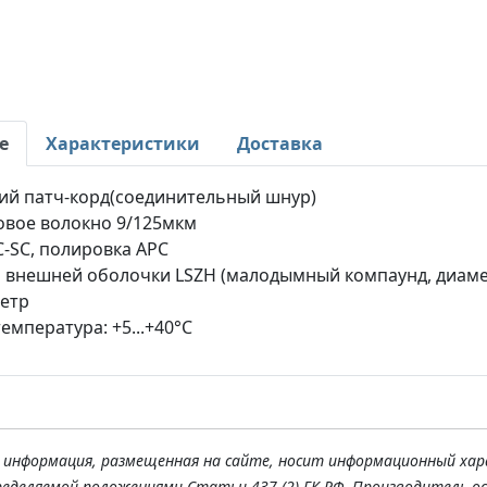
е
Характеристики
Доставка
ий патч-корд(соединительный шнур)
вое волокно 9/125мкм
-SC, полировка APC
 внешней оболочки LSZH (малодымный компаунд, диаме
метр
емпература: +5...+40°C
я информация, размещенная на сайте, носит информационный хар
ределяемой положениями Статьи 437 (2) ГК РФ. Производитель о