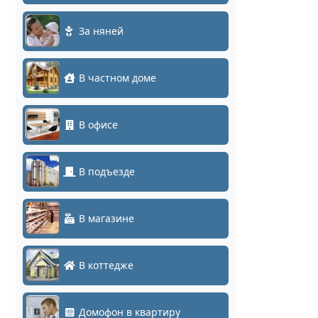
За няней
В частном доме
В офисе
В подъезде
В магазине
В коттедже
Домофон в квартиру