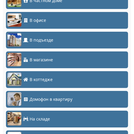
В частном доме
В офисе
В подъезде
В магазине
В коттедже
Домофон в квартиру
На складе