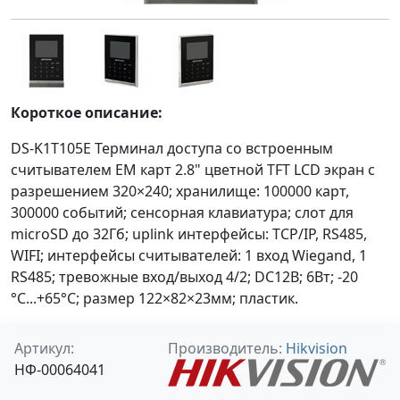
Короткое описание:
DS-K1T105E Терминал доступа со встроенным
считывателем EM карт 2.8" цветной TFT LCD экран с
разрешением 320×240; хранилище: 100000 карт,
300000 событий; сенсорная клавиатура; слот для
microSD до 32Гб; uplink интерфейсы: TCP/IP, RS485,
WIFI; интерфейсы считывателей: 1 вход Wiegand, 1
RS485; тревожные вход/выход 4/2; DC12В; 6Вт; -20
°C...+65°C; размер 122×82×23мм; пластик.
Артикул:
Производитель:
Hikvision
НФ-00064041