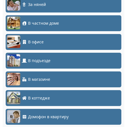
За няней
В частном доме
В офисе
В подъезде
В магазине
В коттедже
Домофон в квартиру