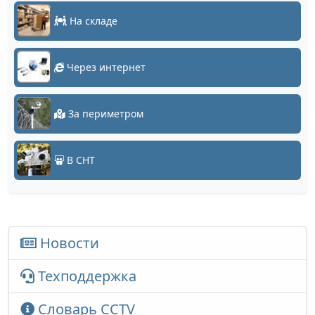
На складе
Через интернет
За периметром
В СНТ
Новости
Техподдержка
Словарь CCTV