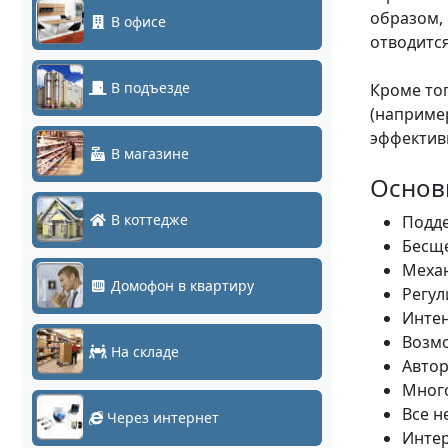
образом, 
В офисе
отводится
В подъезде
Кроме то
(наприме
эффектив
В магазине
Основ
В коттедже
Подде
Бесще
Меха
Домофон в квартиру
Регул
Интен
Возм
На складе
Автор
Мног
Все 
Через интернет
Интер