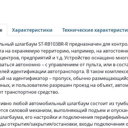
е
Характеристики
Технические характерист
льный шлагбаум ST-RB103BR-R предназначен для контро
та на охраняемую территорию, например, на автостоянк
 центров, предприятий и т.д. Устройство оснащено мн
аться автономно – с управлением от пульта, или в сос
елей идентификации автотранспорта. В таком комплексе
ый на идентификатор – пропуск, обычно размещающийс
анных, и пользователю разрешен проезд на объект, авт
т транспортное средство.
тивно любой автомобильный шлагбаум состоит из тумбы
ется силовой механизм, выполняющий подъем и опускан
лагбаума, его настройки и подключения периферийных у
оды открытия/закрытия/остановки, входы подключения 