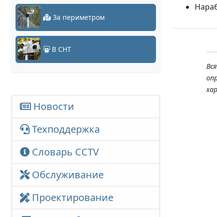
Нараб
За периметром
В СНТ
Вс
оп
ха
Новости
Техподдержка
Словарь CCTV
Обслуживание
Проектирование