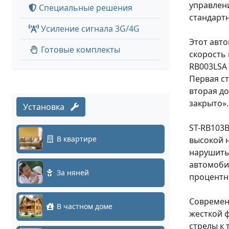
управлен
Специальные решения
стандарт
Усиление сигнала 3G/4G
Этот авт
Готовые комплекты
скорость 
RB003LSA
Первая с
вторая д
закрыто»
Установка
ST-RB103B
В квартире
высокой н
нарушить
автомобил
За няней
процентн
Современ
В частном доме
жесткой 
стрелы к 