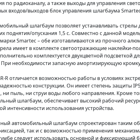
ия по радиоканалу, а также выходы для управления све
ных входов/выходов блок управления шлагбаума Smarte
омобильный шлагбаум позволяет устанавливать стрелы 
их поднятия/опускания 1,5 с. Совместно с данной модел
 марки Smartec – обе изготавливаются из прочного ал
трела имеет в комплекте светоотражающие наклейки-по
ополнительно комплектуется двухцветной подсветкой дл
. При необходимости запасную амортизирующую кромку
R-R отличается возможностью работы в условиях экстрем
адежностью конструкции. Он имеет степень защиты IP54
, ни пыль, ни струи воды любого направления. Кроме т
ьный шлагбаум, обеспечивает высокий рабочий ресурс –
ой интенсивности использования устройства.
ный автомобильный шлагбаум спроектирован таким обра
фиксацией, так и с возможностью применения механизма
тумбе следует использовать основной и фиксирующий бо