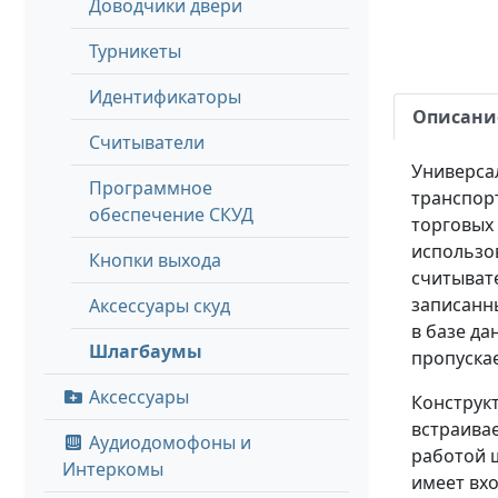
Доводчики двери
Турникеты
Идентификаторы
Описани
Считыватели
Универса
Программное
транспор
обеспечение СКУД
торговых
использов
Кнопки выхода
считыват
записанн
Аксессуары скуд
в базе д
Шлагбаумы
пропускае
Аксессуары
Конструк
встраива
Аудиодомофоны и
работой ш
Интеркомы
имеет вх