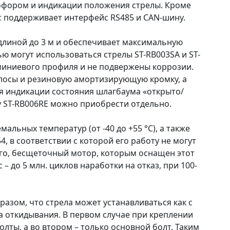
тофором и индикации положения стрелы. Кроме
c поддерживает интерфейс RS485 и CAN-шину.
длиной до 3 м и обеспечивает максимальную
ью могут использоваться стрелы ST-RB003SA и ST-
юминиевого профиля и не подвержены коррозии.
лосы и резиновую амортизирующую кромку, а
я индикации состояния шлагбаума «открыто/
 ST-RB006RE можно приобрести отдельно.
альных температур (от -40 до +55 °С), а также
, в соответствии с которой его работу не могут
ого, бесщеточный мотор, которым оснащен этот
 до 5 млн. циклов наработки на отказ, при 100-
зом, что стрела может устанавливаться как с
 откидывания. В первом случае при креплении
лты, а во втором – только основной болт. Таким