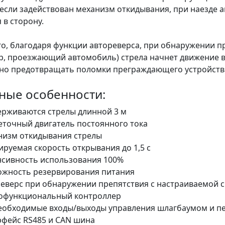
если задействован механизм откидывания, при наезде ав
 в сторону.
го, благодаря функции автореверса, при обнаружении п
р, проезжающий автомобиль) стрела начнет движение в
но предотвращать поломки преграждающего устройства
ные особенности:
рживаются стрелы длинной 3 м
точный двигатель постоянного тока
низм откидывания стрелы
ируемая скорость открывания до 1,5 с
сивность использования 100%
ожность резервирования питания
еверс при обнаружении препятствия с настраиваемой 
офункциональный контроллер
необходимые входы/выходы управления шлагбаумом и 
фейс RS485 и CAN шина