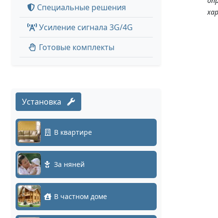
оп
Специальные решения
ха
Усиление сигнала 3G/4G
Готовые комплекты
Установка
В квартире
За няней
В частном доме