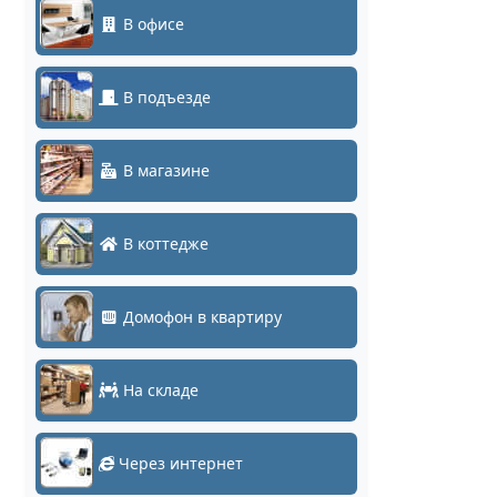
В офисе
В подъезде
В магазине
В коттедже
Домофон в квартиру
На складе
Через интернет