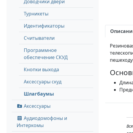
Доводчики двери
Турникеты
Идентификаторы
Описани
Считыватели
Резинова
Программное
телескоп
обеспечение СКУД
пешеходу 
Кнопки выхода
Основ
Аксессуары скуд
Длина
Предн
Шлагбаумы
Аксессуары
Аудиодомофоны и
Интеркомы
Вс