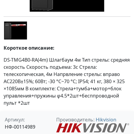
Короткое описание:
DS-TMG4B0-RA(4m) Шлагбаум 4м Тип стрелы: средняя
скорость Скорость подъема: 3с Стрела:
телескопическая, 4м Напрвление стрелы: вправо
AC220В±15%; 60Вт; -30 °C~70 °C; IP54; 41 кг, 380 × 325
×1085мм В комплекте: Стрела+тумба+мотор+блок
управления+пружины φ4.5*2шт+бесппроводной
пульт *2шт
Артикул:
Производитель:
Hikvision
НФ-00114989