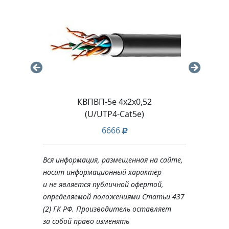
.8-8
КВПВП-5e 4х2х0,52
ШВ
(U/UTP4-Cat5е)
6666
Вся информация, размещенная на сайте,
носит информационный характер
и не является публичной офертой,
определяемой положениями Статьи 437
(2) ГК РФ. Производитель оставляет
за собой право изменять