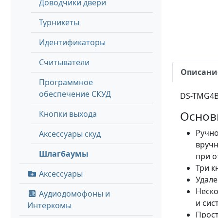
Доводчики двери
Турникеты
Идентификаторы
Считыватели
Описани
Программное
обеспечение СКУД
DS-TMG4B
Основ
Кнопки выхода
Ручно
Аксессуары скуд
вруч
Шлагбаумы
при о
Три к
Аксессуары
Удале
Неско
Аудиодомофоны и
и сис
Интеркомы
Прост