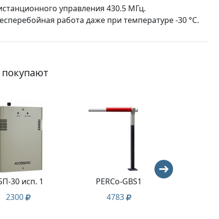
станционного управления 430.5 МГц.
сперебойная работа даже при температуре -30 °C.
о покупают
БП-30 исп. 1
PERCo-GBS1
PERC
2300
4783
88