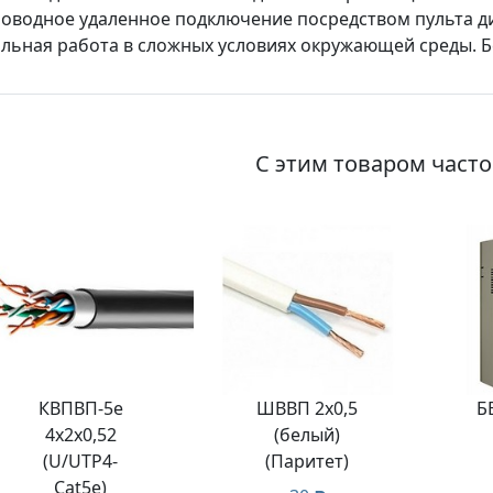
оводное удаленное подключение посредством пульта ди
льная работа в сложных условиях окружающей среды. Бе
С этим товаром част
КВПВП-5e
ШВВП 2х0,5
Б
4х2х0,52
(белый)
(U/UTP4-
(Паритет)
Cat5е)