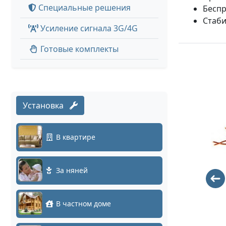
Специальные решения
Беспр
Стаби
Усиление сигнала 3G/4G
Готовые комплекты
Установка
В квартире
За няней
PERCo-GM3
TR-D3122ZIR2
v6 2.8-8
8892
В частном доме
12441