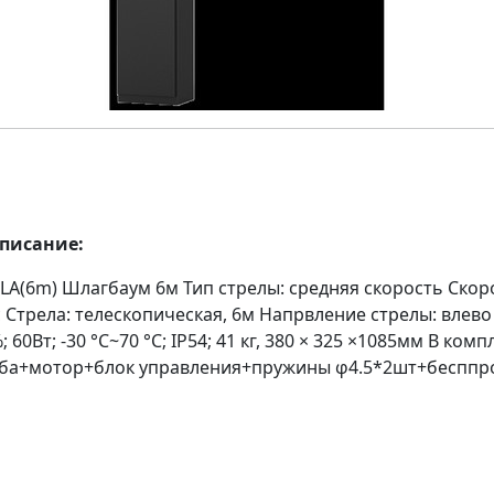
описание:
LA(6m) Шлагбаум 6м Тип стрелы: средняя скорость Скор
 Стрела: телескопическая, 6м Напрвление стрелы: влево
60Вт; -30 °C~70 °C; IP54; 41 кг, 380 × 325 ×1085мм В комп
ба+мотор+блок управления+пружины φ4.5*2шт+бесппр