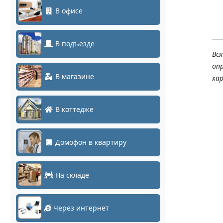
В офисе
В подъезде
Вс
оп
В магазине
ха
В коттедже
Домофон в квартиру
На складе
Через интернет