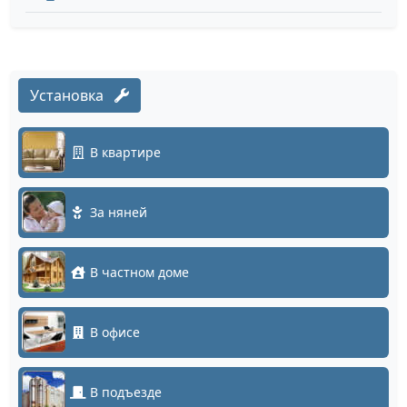
Установка
В квартире
За няней
В частном доме
В офисе
В подъезде