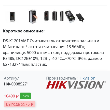
Короткое описание:
DS-K1201AMF Считыватель отпечатков пальцев и
Mifare карт Частота считывания 13.56МГц;
хранилище: 5000 отпечатков; поддержка протокола
RS485; DC12В±10%; 12Вт; -40 °C...+70°C; IP65; размер
62×132×44мм; пластик.
Артикул:
Производитель:
Hikvision
НФ-00085271
10490
-57%
Выгода 5975