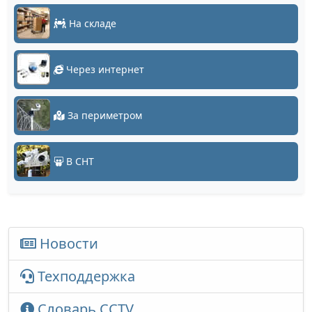
На складе
Через интернет
За периметром
В СНТ
Новости
Техподдержка
Словарь CCTV