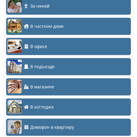
За няней
В частном доме
В офисе
В подъезде
В магазине
В коттедже
Домофон в квартиру