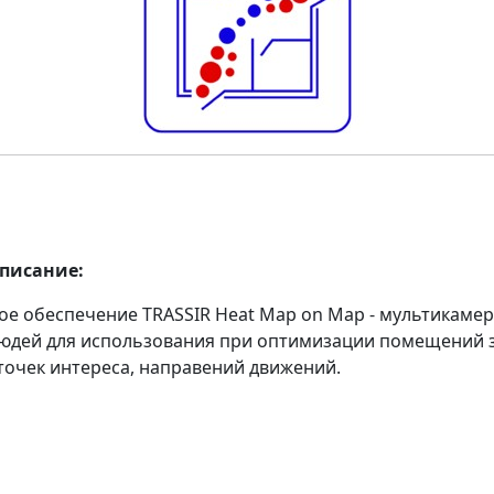
описание:
е обеспечение TRASSIR Heat Map on Map - мультикамер
юдей для использования при оптимизации помещений з
точек интереса, направений движений.