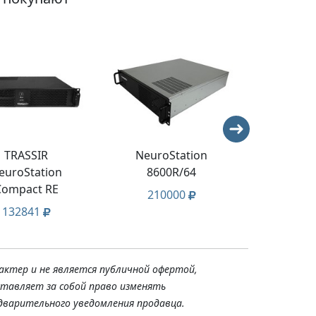
TRASSIR
NeuroStation
Neuro
euroStation
8600R/64
8600
Compact RE
210000
242
132841
актер и не является публичной офертой,
ставляет за собой право изменять
дварительного уведомления продавца.