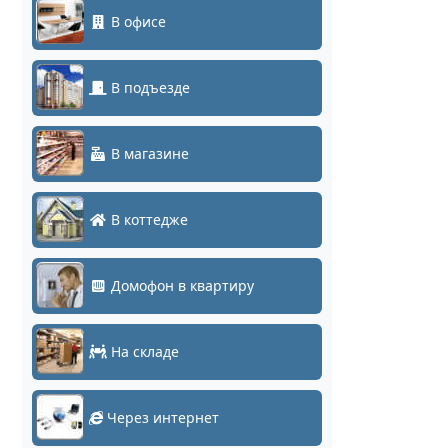
В офисе
В подъезде
В магазине
В коттедже
Домофон в квартиру
На складе
Через интернет