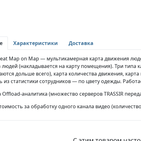
е
Характеристики
Доставка
Heat Map on Map — мультикамерная карта движения люд
 людей (накладывается на карту помещения). Три типа ка
ются дольше всего), карта количества движения, карт
 из статистики сотрудников — по цвету одежды. Работае
Offload-аналитика (множество серверов TRASSIR переда
тоимость за обработку одного канала видео (количеств
С этим товаром част