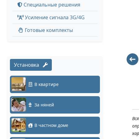
Специальные решения
Усиление сигнала 3G/4G
Готовые комплекты
Установка
NeuroStation
NeuroStation
8600R/128
8600R/128-S
В квартире
242025
229740
За няней
Вс
В частном доме
оп
ха