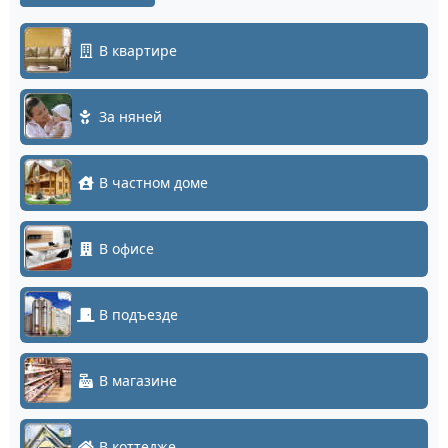
В квартире
За няней
В частном доме
В офисе
В подъезде
В магазине
В коттедже