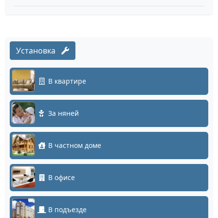
Установка
В квартире
За няней
В частном доме
В офисе
В подъезде