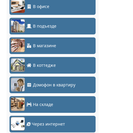
В офисе
В подъезде
В магазине
В коттедже
Домофон в квартиру
На складе
Через интернет