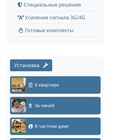
Специальные решения
Усиление сигнала 3G/4G
Готовые комплекты
Установка
В квартире
За няней
В частном доме