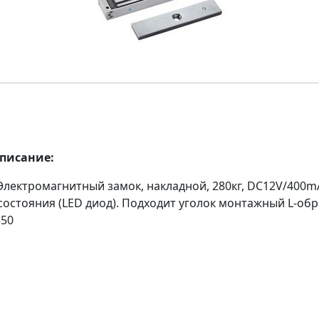
описание:
Электромагнитный замок, накладной, 280кг, DC12V/400m
состояния (LED диод). Подходит уголок монтажный L-oбр
350