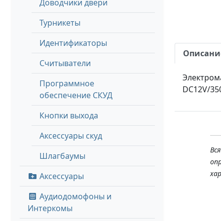
Доводчики двери
Турникеты
Идентификаторы
Описани
Считыватели
Электрома
Программное
DC12V/35
обеспечение СКУД
Кнопки выхода
Аксессуары скуд
Вс
Шлагбаумы
оп
ха
Аксессуары
Аудиодомофоны и
Интеркомы