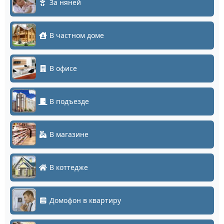
За няней
В частном доме
В офисе
В подъезде
В магазине
В коттедже
Домофон в квартиру