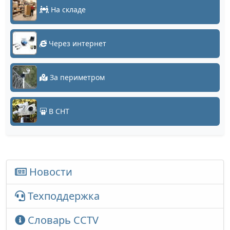
На складе
Через интернет
За периметром
В СНТ
Новости
Техподдержка
Словарь CCTV