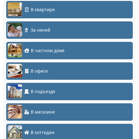
В квартире
За няней
В частном доме
В офисе
В подъезде
В магазине
В коттедже