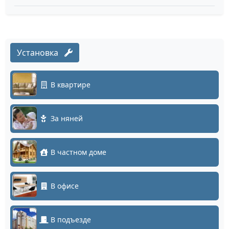
Установка
В квартире
За няней
В частном доме
В офисе
В подъезде