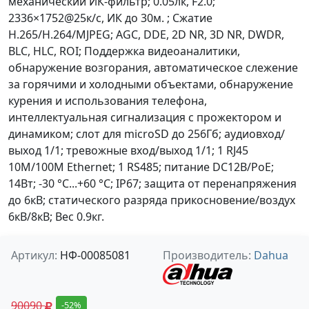
механический ИК-фильтр; 0.05лк, F2.0;
2336×1752@25к/с, ИК до 30м. ; Сжатие
H.265/H.264/MJPEG; AGC, DDE, 2D NR, 3D NR, DWDR,
BLC, HLC, ROI; Поддержка видеоаналитики,
обнаружение возгорания, автоматическое слежение
за горячими и холодными объектами, обнаружение
курения и использования телефона,
интеллектуальная сигнализация с прожектором и
динамиком; слот для microSD до 256Гб; аудиовход/
выход 1/1; тревожные вход/выход 1/1; 1 RJ45
10M/100M Ethernet; 1 RS485; питание DC12В/PoE;
14Вт; -30 °C...+60 °C; IP67; защита от перенапряжения
до 6кВ; статического разряда прикосновение/воздух
6кВ/8кВ; Вес 0.9кг.
Артикул:
НФ-00085081
Производитель:
Dahua
90090
-52%