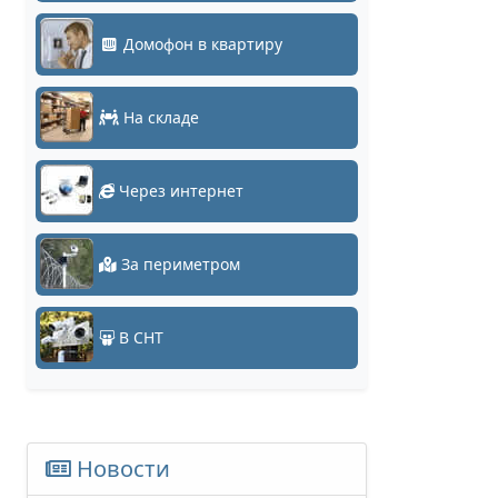
Домофон в квартиру
На складе
Через интернет
За периметром
В СНТ
Новости