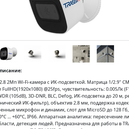
описание:
2.8 2Мп Wi-Fi-камера с ИК-подсветкой. Матрица 1/2.9" C
FullHD(1920x1080) @25fps, чувствительность: 0.005Лк (F1
DWDR (105dB), 3D-DNR, BLC, Defog, ИК-подсветка до 20 м, 
нический ИК-фильтр), объектив 2.8 мм, поддержка кодек
оенные микрофон и динамик, слот для MicroSD до 128 Гб
40°C ... +60°C, IP66. Аппаратная аналитика: пересечение л
бласти, детекция людей. Предназначена для работы в TR