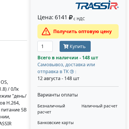
Цена: 6141
с НДС
Получить оптовую цену
Купить
Всего в наличии - 148 шт
Самовывоз, доставка или
отправка в ТК
:
12 августа - 148 шт
MOS,
.8) / 0Лк
Варианты оплаты
режим "день/
ов H.264,
Безналичный
Наличный расчет
, питание 5В
расчет
инии,
Банковские карты
ASSIR