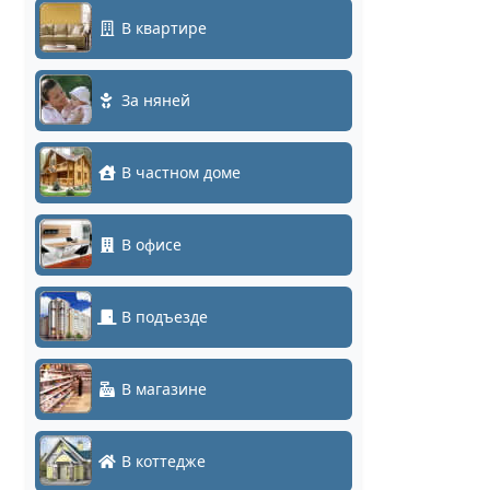
В квартире
За няней
В частном доме
В офисе
В подъезде
В магазине
В коттедже