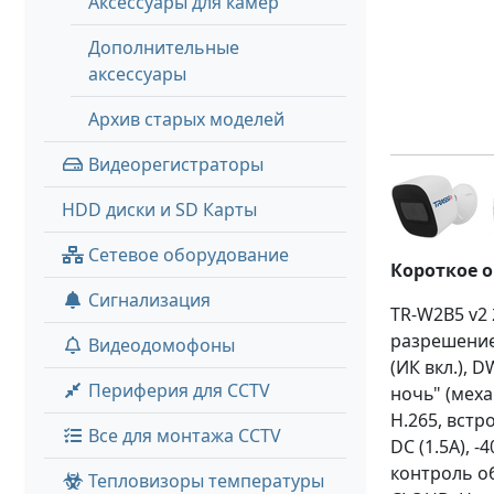
Аксессуары для камер
Дополнительные
аксессуары
Архив старых моделей
Видеорегистраторы
HDD диски и SD Карты
Сетевое оборудование
Короткое 
Сигнализация
TR-W2B5 v2 
разрешение 
Видеодомофоны
(ИК вкл.), 
Периферия для CCTV
ночь" (меха
H.265, встр
Все для монтажа CCTV
DC (1.5A), -
контроль о
Тепловизоры температуры