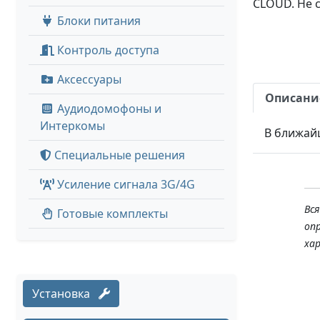
CLOUD. Не с
Блоки питания
Контроль доступа
Аксессуары
Описани
Аудиодомофоны и
Интеркомы
В ближай
Специальные решения
Усиление сигнала 3G/4G
Вс
Готовые комплекты
оп
ха
Установка